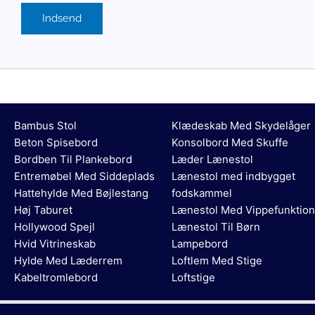
Bambus Stol
Klædeskab Med Skydelåger
Beton Spisebord
Konsolbord Med Skuffe
Bordben Til Plankebord
Læder Lænestol
Entremøbel Med Siddeplads
Lænestol med indbygget
Hattehylde Med Bøjlestang
fodskammel
Høj Taburet
Lænestol Med Vippefunktion
Hollywood Spejl
Lænestol Til Børn
Hvid Vitrineskab
Lampebord
Hylde Med Læderrem
Loftlem Med Stige
Kabeltromlebord
Loftstige