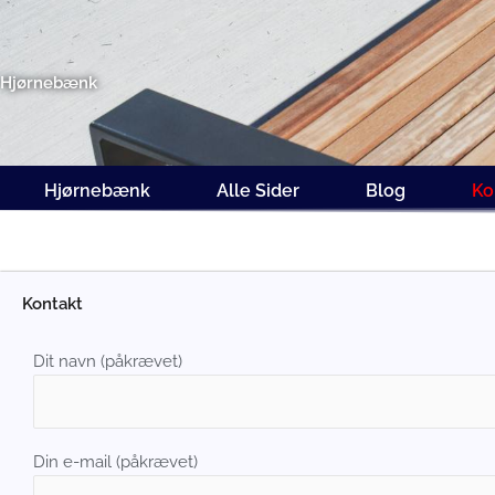
Gå
til
indholdet
Hjørnebænk
Hjørnebænk
Alle Sider
Blog
Ko
Kontakt
Dit navn (påkrævet)
Din e-mail (påkrævet)